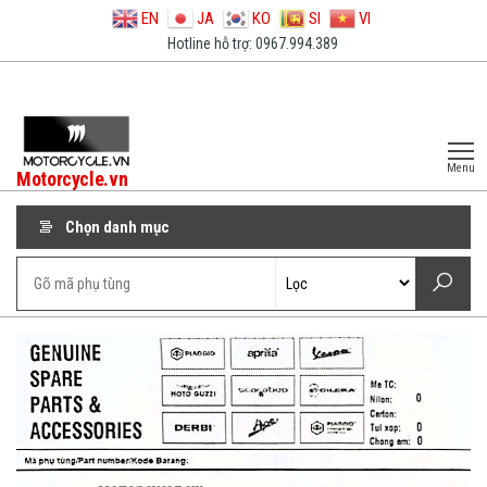
EN
JA
KO
SI
VI
Hotline hỗ trợ: 0967.994.389
Menu
Motorcycle.vn
Chọn danh mục