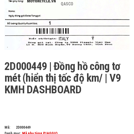
QASCO
2D000449 | Đồng hồ công tơ
mét (hiển thị tốc độ km/ | V9
KMH DASHBOARD
Mã:
2D000449
Danh mục:
Mã phụ tùng PIAGGIO