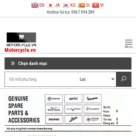
EN
JA
KO
SI
VI
Hotline hỗ trợ: 0967.994.389
Menu
Motorcycle.vn
Chọn danh mục