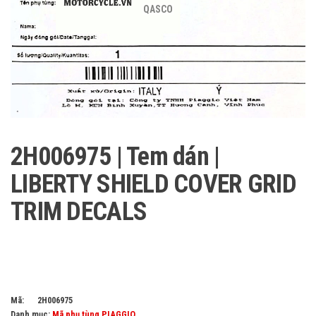
QASCO
2H006975 | Tem dán |
LIBERTY SHIELD COVER GRID
TRIM DECALS
Mã:
2H006975
Danh mục:
Mã phụ tùng PIAGGIO