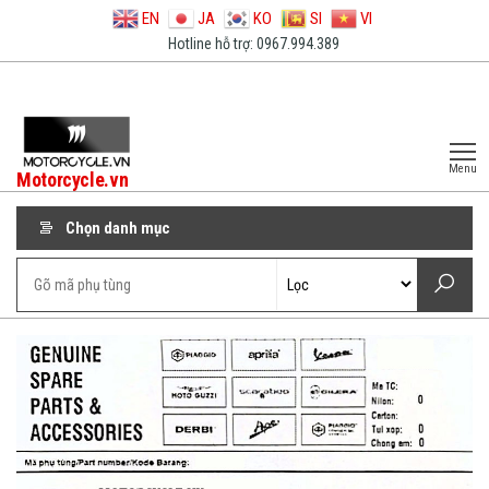
EN
JA
KO
SI
VI
Hotline hỗ trợ: 0967.994.389
Menu
Motorcycle.vn
Chọn danh mục