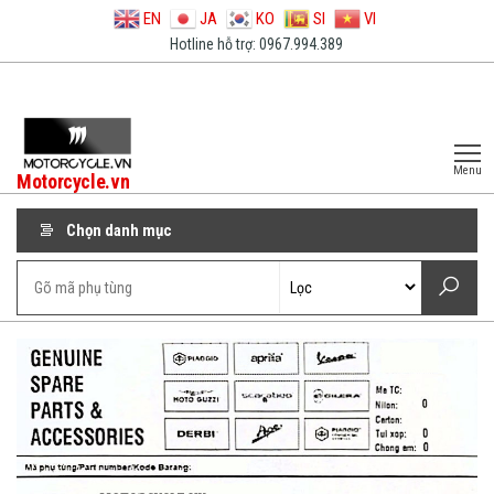
EN
JA
KO
SI
VI
Hotline hỗ trợ: 0967.994.389
Menu
Motorcycle.vn
Chọn danh mục