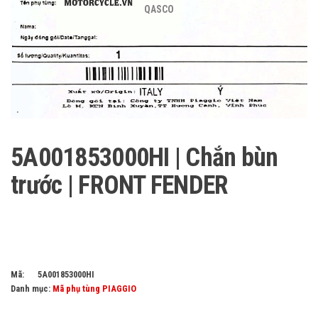
QASCO
5A001853000HI | Chắn bùn
trước | FRONT FENDER
Mã:
5A001853000HI
Danh mục:
Mã phụ tùng PIAGGIO