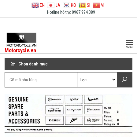
EN
JA
KO
SI
VI
Hotline hỗ trợ: 0967.994.389
Menu
Motorcycle.vn
Chọn danh mục