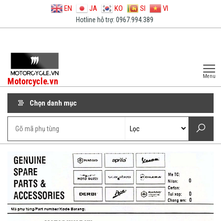
EN
JA
KO
SI
VI
Hotline hỗ trợ: 0967.994.389
Menu
Motorcycle.vn
Chọn danh mục