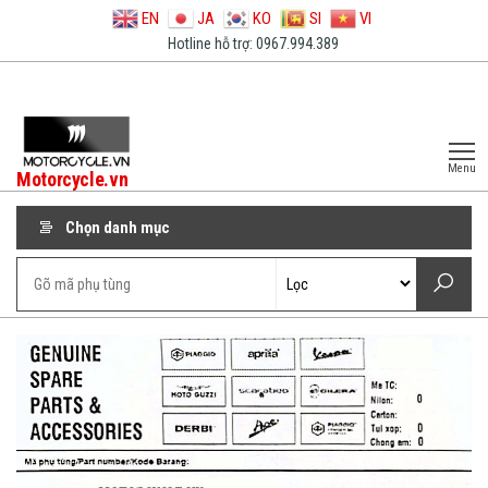
EN
JA
KO
SI
VI
Hotline hỗ trợ: 0967.994.389
Menu
Motorcycle.vn
Chọn danh mục