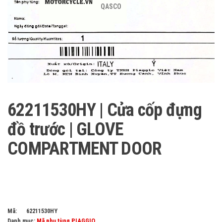
QASCO
62211530HY | Cửa cốp đựng
đồ trước | GLOVE
COMPARTMENT DOOR
Mã:
62211530HY
Danh mục:
Mã phụ tùng PIAGGIO