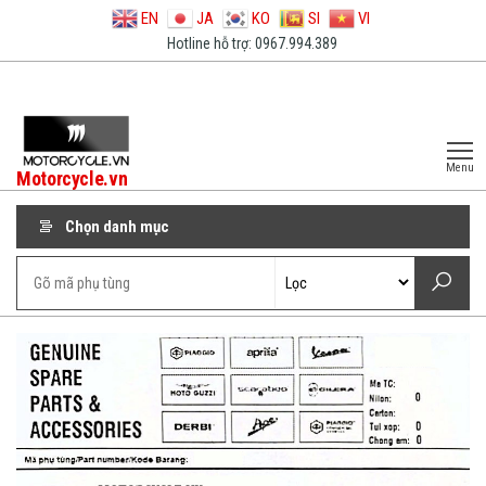
EN
JA
KO
SI
VI
Hotline hỗ trợ: 0967.994.389
Menu
Motorcycle.vn
Chọn danh mục