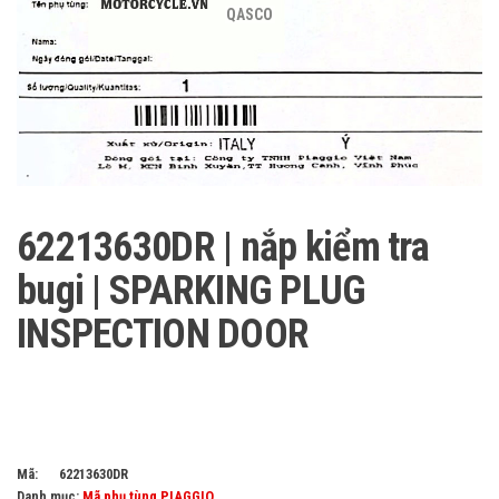
QASCO
62213630DR | nắp kiểm tra
bugi | SPARKING PLUG
INSPECTION DOOR
Mã:
62213630DR
Danh mục:
Mã phụ tùng PIAGGIO