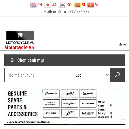
EN
JA
KO
SI
VI
Hotline hỗ trợ: 0967.994.389
Menu
Motorcycle.vn
Chọn danh mục