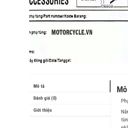
QASCO
Mô tả
Mô 
Đánh giá (0)
Phụ
Giới thiệu
Nắm
tùn
nhầ