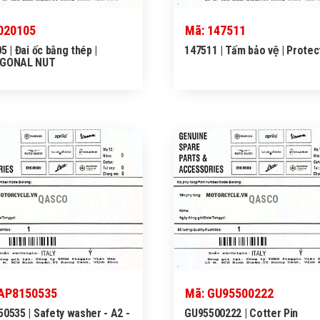
020105
Mã: 147511
5 | Đai ốc bằng thép |
147511 | Tấm bảo vệ | Protec
GONAL NUT
QASCO
QASCO
 AP8150535
Mã: GU95500222
0535 | Safety washer - A2 -
GU95500222 | Cotter Pin