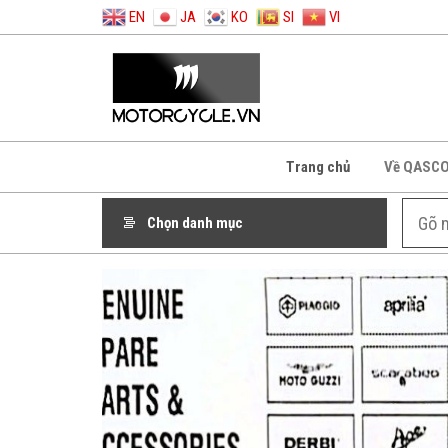
EN
JA
KO
SI
VI
Trang chủ
Về QASC
Chọn danh mục