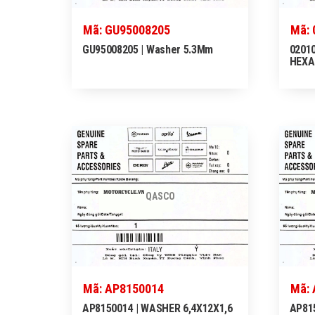
Mã: GU95008205
Mã: 
GU95008205 | Washer 5.3Mm
02010
HEXA
QASCO
Mã: AP8150014
Mã:
AP8150014 | WASHER 6,4X12X1,6
AP815