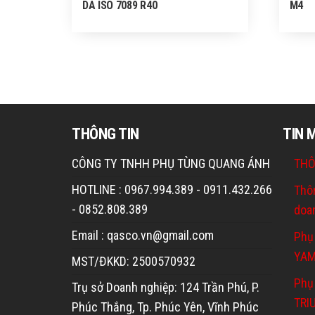
DA ISO 7089 R40
M4
THÔNG TIN
TIN 
CÔNG TY TNHH PHỤ TÙNG QUANG ÁNH
THÔ
HOTLINE : 0967.994.389 - 0911.432.266
Thô
- 0852.808.389
doa
Email : qasco.vn@gmail.com
Phụ
YA
MST/ĐKKD: 2500570932
Phụ 
Trụ sở Doanh nghiệp: 124 Trần Phú, P.
TRI
Phúc Thắng, Tp. Phúc Yên, Vĩnh Phúc