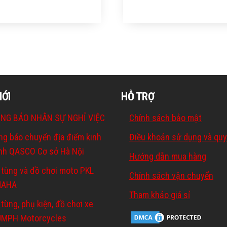
MỚI
HỖ TRỢ
NG BÁO NHÂN SỰ NGHỈ VIỆC
Chính sách bảo mật
ng báo chuyển địa điểm kinh
Điều khoản sử dụng và quy
nh QASCO Cơ sở Hà Nội
Hướng dẫn mua hàng
 tùng và đồ chơi moto PKL
Chính sách vận chuyển
MAHA
Tham khảo giá sỉ
tùng, phụ kiện, đồ chơi xe
UMPH Motorcycles