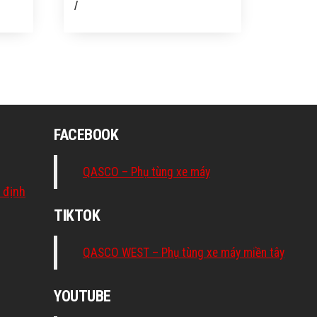
/
FACEBOOK
QASCO – Phụ tùng xe máy
 định
TIKTOK
QASCO WEST – Phụ tùng xe máy miền tây
YOUTUBE