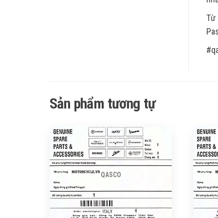
Từ 
Pas
#q
Sản phẩm tương tự
QASCO