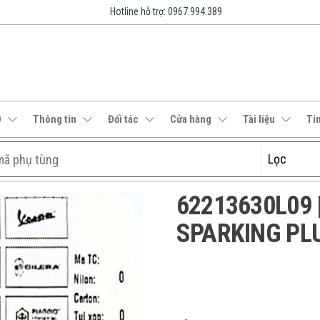
Hotline hỗ trợ: 0967.994.389
O
Thông tin
Đối tác
Cửa hàng
Tài liệu
Ti
62213630L09 | 
SPARKING PL