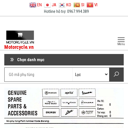
EN
JA
KO
SI
VI
Hotline hỗ trợ: 0967.994.389
Menu
Motorcycle.vn
Chọn danh mục