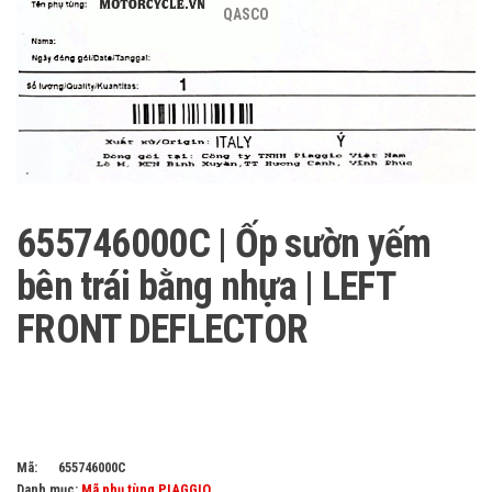
QASCO
655746000C | Ốp sườn yếm
bên trái bằng nhựa | LEFT
FRONT DEFLECTOR
Mã:
655746000C
Danh mục:
Mã phụ tùng PIAGGIO