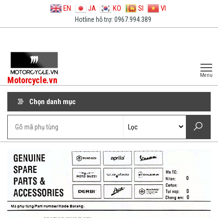
EN
JA
KO
SI
VI
Hotline hỗ trợ: 0967.994.389
Menu
Motorcycle.vn
Chọn danh mục