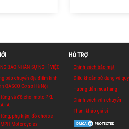
MỚI
HỖ TRỢ
NG BÁO NHÂN SỰ NGHỈ VIỆC
Chính sách bảo mật
ng báo chuyển địa điểm kinh
Điều khoản sử dụng và quy
nh QASCO Cơ sở Hà Nội
Hướng dẫn mua hàng
 tùng và đồ chơi moto PKL
Chính sách vận chuyển
MAHA
Tham khảo giá sỉ
tùng, phụ kiện, đồ chơi xe
UMPH Motorcycles