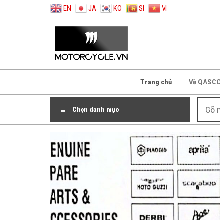
EN
JA
KO
SI
VI
Trang chủ
Về QASC
Chọn danh mục