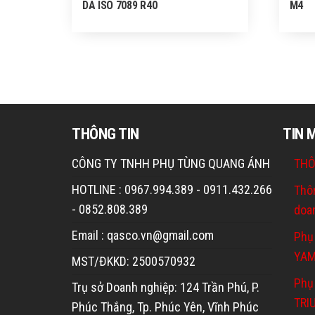
DA ISO 7089 R40
M4
THÔNG TIN
TIN 
CÔNG TY TNHH PHỤ TÙNG QUANG ÁNH
THÔ
HOTLINE : 0967.994.389 - 0911.432.266
Thô
- 0852.808.389
doa
Email : qasco.vn@gmail.com
Phụ
YA
MST/ĐKKD: 2500570932
Phụ 
Trụ sở Doanh nghiệp: 124 Trần Phú, P.
TRI
Phúc Thắng, Tp. Phúc Yên, Vĩnh Phúc