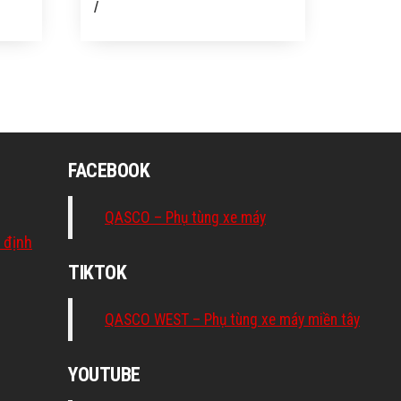
/
FACEBOOK
QASCO – Phụ tùng xe máy
 định
TIKTOK
QASCO WEST – Phụ tùng xe máy miền tây
YOUTUBE