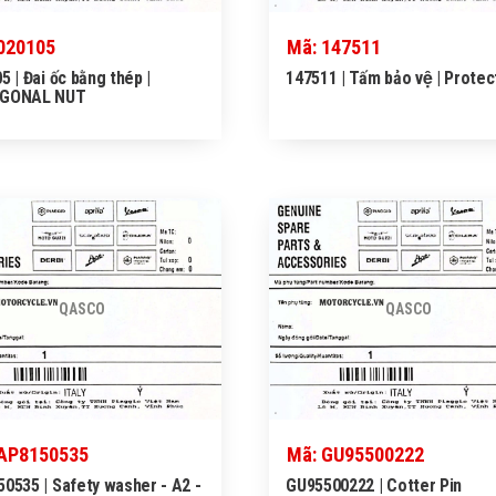
020105
Mã: 147511
5 | Đai ốc bằng thép |
147511 | Tấm bảo vệ | Protec
GONAL NUT
QASCO
QASCO
 AP8150535
Mã: GU95500222
0535 | Safety washer - A2 -
GU95500222 | Cotter Pin