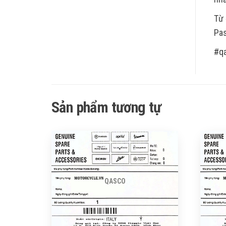
Từ 
Pas
#q
Sản phẩm tương tự
QASCO