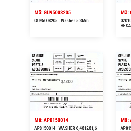
Mã: GU95008205
Mã: 
GU95008205 | Washer 5.3Mm
02010
HEXA
QASCO
Mã: AP8150014
Mã:
AP8150014 | WASHER 6,4X12X1,6
AP815