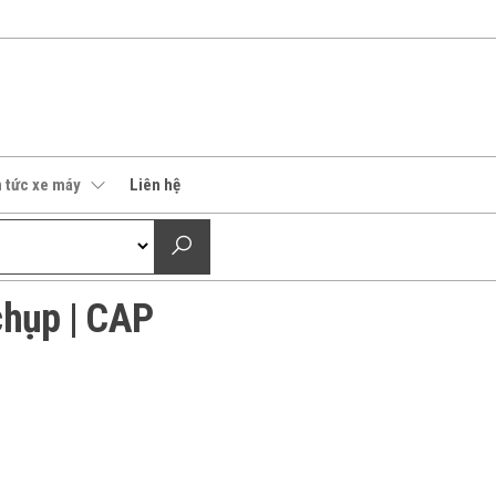
n tức xe máy
Liên hệ
chụp | CAP