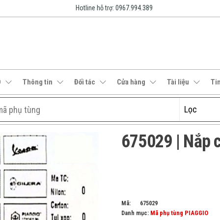
Hotline hỗ trợ: 0967.994.389
O
Thông tin
Đối tác
Cửa hàng
Tài liệu
Ti
675029 | Nắp 
Mã:
675029
Danh mục:
Mã phụ tùng PIAGGIO