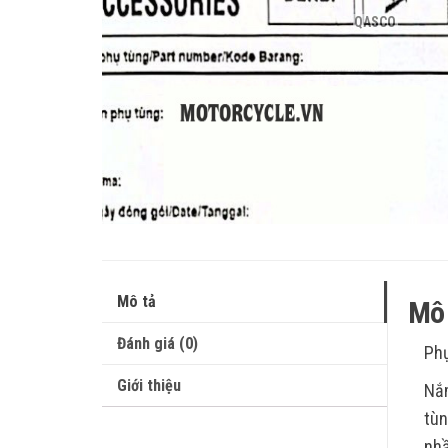
QASCO
Mô tả
Mô 
Đánh giá (0)
Phụ
Giới thiệu
Nắm
tùn
nhầ