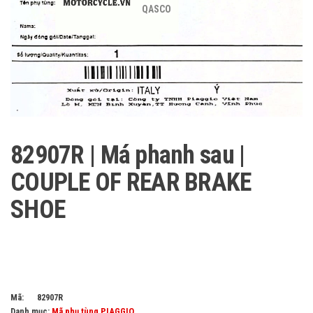
QASCO
82907R | Má phanh sau |
COUPLE OF REAR BRAKE
SHOE
Mã:
82907R
Danh mục:
Mã phụ tùng PIAGGIO