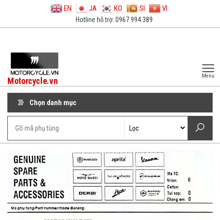
EN
JA
KO
SI
VI
Hotline hỗ trợ: 0967.994.389
Menu
Motorcycle.vn
Chọn danh mục