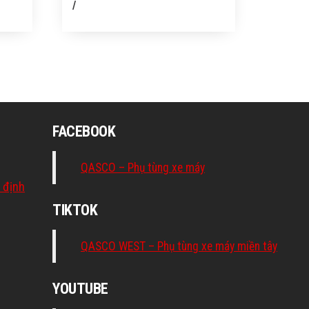
/
FACEBOOK
QASCO – Phụ tùng xe máy
 định
TIKTOK
QASCO WEST – Phụ tùng xe máy miền tây
YOUTUBE