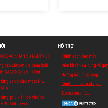
MỚI
HỖ TRỢ
NG BÁO NHÂN SỰ NGHỈ VIỆC
Chính sách bảo mật
ng báo chuyển địa điểm kinh
Điều khoản sử dụng và quy
nh QASCO Cơ sở Hà Nội
Hướng dẫn mua hàng
 tùng và đồ chơi moto PKL
Chính sách vận chuyển
MAHA
Tham khảo giá sỉ
tùng, phụ kiện, đồ chơi xe
UMPH Motorcycles