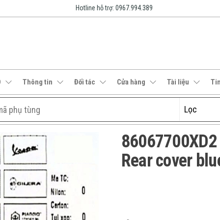
Hotline hỗ trợ: 0967.994.389
O
Thông tin
Đối tác
Cửa hàng
Tài liệu
Ti
86067700XD2 | 
Rear cover blu