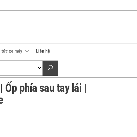
n tức xe máy
Liên hệ
Ốp phía sau tay lái |
e