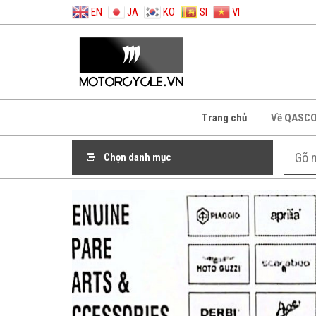
EN
JA
KO
SI
VI
Trang chủ
Về QASC
Chọn danh mục