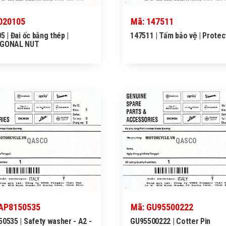
020105
Mã: 147511
5 | Đai ốc bằng thép |
147511 | Tấm bảo vệ | Protec
GONAL NUT
QASCO
QASCO
 AP8150535
Mã: GU95500222
0535 | Safety washer - A2 -
GU95500222 | Cotter Pin