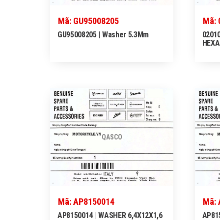
Mã: GU95008205
Mã: 
GU95008205 | Washer 5.3Mm
02010
HEXA
QASCO
Mã: AP8150014
Mã:
AP8150014 | WASHER 6,4X12X1,6
AP815