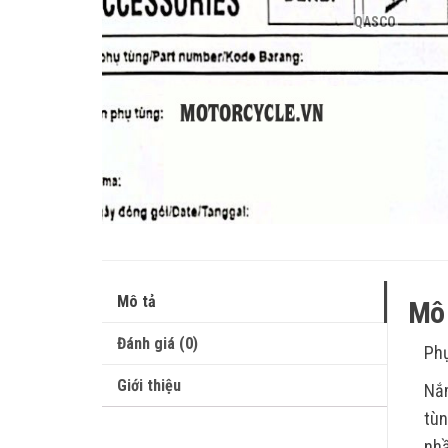
QASCO
Mô tả
Mô 
Đánh giá (0)
Phụ
Giới thiệu
Nắm
tùn
nhầ