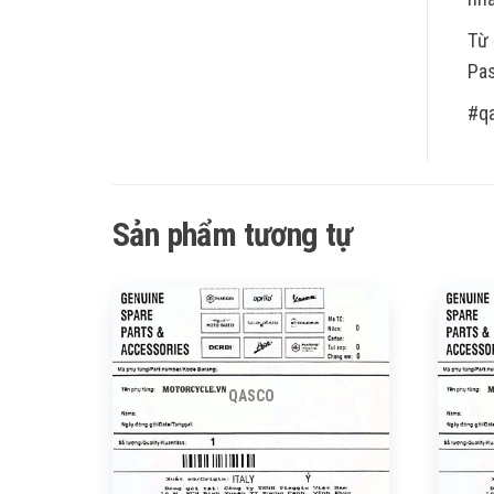
Từ 
Pas
#q
Sản phẩm tương tự
QASCO