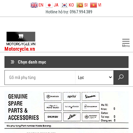
EN
JA
KO
SI
VI
Hotline hỗ trợ: 0967.994.389
Menu
Motorcycle.vn
Chọn danh mục