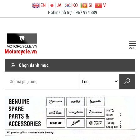
EN
JA
KO
SI
VI
Hotline hỗ trợ: 0967.994.389
Menu
Motorcycle.vn
Chọn danh mục