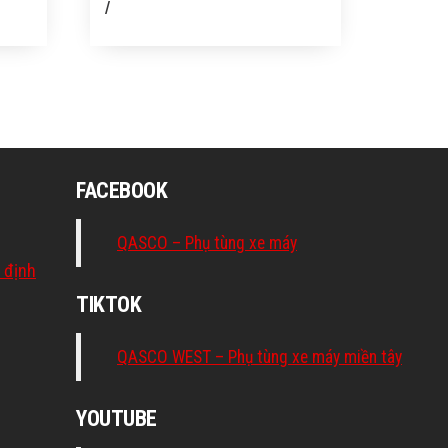
/
FACEBOOK
QASCO – Phụ tùng xe máy
 định
TIKTOK
QASCO WEST – Phụ tùng xe máy miền tây
YOUTUBE