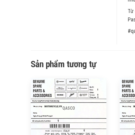
Từ 
Pas
#q
Sản phẩm tương tự
QASCO