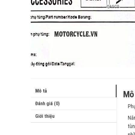
QASCO
Mô tả
Mô 
Đánh giá (0)
Phụ
Giới thiệu
Nắm
tùn
nhầ