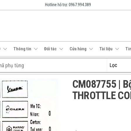
Hotline hỗ trợ: 0967.994.389
O
Thông tin
Đối tác
Cửa hàng
Tài liệu
Ti
CM087755 | Bộ
THROTTLE CO