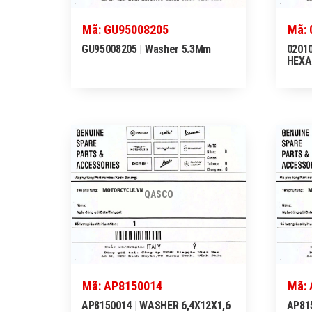
Mã: GU95008205
Mã: 
GU95008205 | Washer 5.3Mm
02010
HEXA
QASCO
Mã: AP8150014
Mã:
AP8150014 | WASHER 6,4X12X1,6
AP815