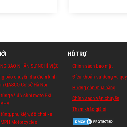
MỚI
HỖ TRỢ
NG BÁO NHÂN SỰ NGHỈ VIỆC
Chính sách bảo mật
ng báo chuyển địa điểm kinh
Điều khoản sử dụng và quy
nh QASCO Cơ sở Hà Nội
Hướng dẫn mua hàng
 tùng và đồ chơi moto PKL
Chính sách vận chuyển
MAHA
Tham khảo giá sỉ
tùng, phụ kiện, đồ chơi xe
UMPH Motorcycles