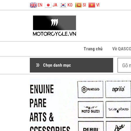
EN
JA
KO
SI
VI
Trang chủ
Về QASC
Chọn danh mục