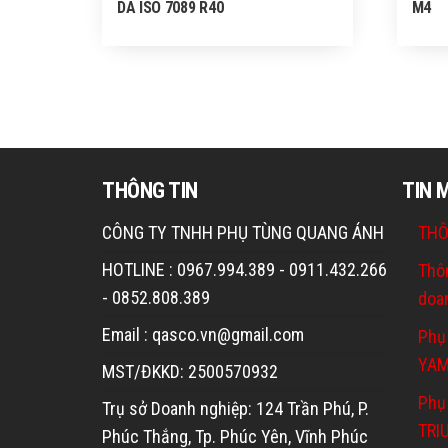
DA ISO 7089 R40
M4
THÔNG TIN
TIN 
CÔNG TY TNHH PHỤ TÙNG QUANG ÁNH
THÔ
HOTLINE : 0967.994.389 - 0911.432.266
Thô
- 0852.808.389
doa
Email : qasco.vn@gmail.com
Phụ
YA
MST/ĐKKD: 2500570932
Phụ 
Trụ sở Doanh nghiệp: 124 Trần Phú, P.
TRI
Phúc Thắng, Tp. Phúc Yên, Vĩnh Phúc