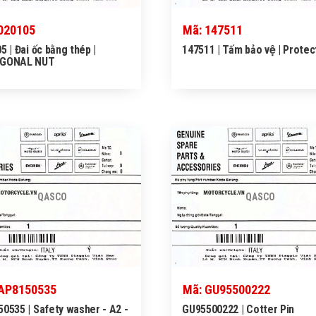
020105
Mã: 147511
5 | Đai ốc bằng thép |
147511 | Tấm bảo vệ | Protec
GONAL NUT
QASCO
QASCO
 AP8150535
Mã: GU95500222
0535 | Safety washer - A2 -
GU95500222 | Cotter Pin