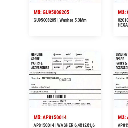
Mã: GU95008205
Mã: 
GU95008205 | Washer 5.3Mm
02010
HEXA
QASCO
Mã: AP8150014
Mã:
AP8150014 | WASHER 6,4X12X1,6
AP815