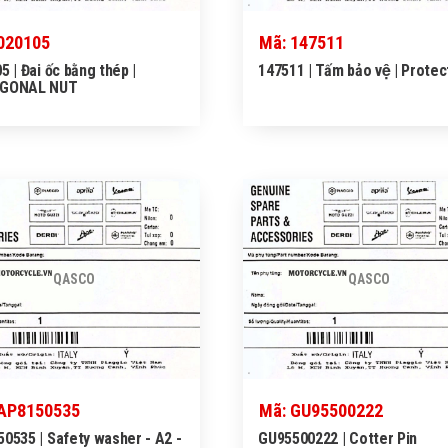
020105
Mã: 147511
5 | Đai ốc bằng thép |
147511 | Tấm bảo vệ | Protec
GONAL NUT
QASCO
QASCO
 AP8150535
Mã: GU95500222
0535 | Safety washer - A2 -
GU95500222 | Cotter Pin