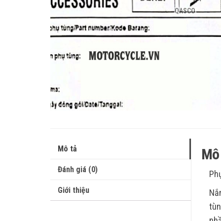
QASCO
Mô tả
Mô 
Đánh giá (0)
Phụ
Giới thiệu
Nắm
tùn
nhầ