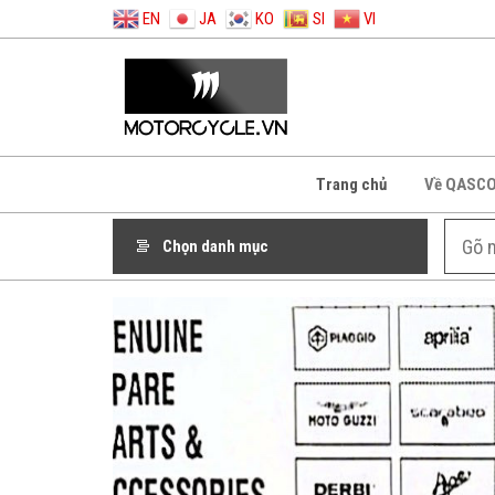
EN
JA
KO
SI
VI
Trang chủ
Về QASC
Chọn danh mục