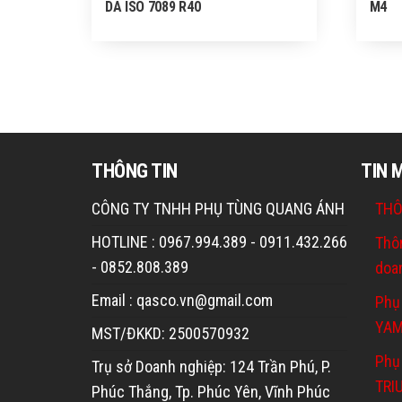
DA ISO 7089 R40
M4
THÔNG TIN
TIN 
CÔNG TY TNHH PHỤ TÙNG QUANG ÁNH
THÔ
HOTLINE : 0967.994.389 - 0911.432.266
Thô
- 0852.808.389
doa
Email : qasco.vn@gmail.com
Phụ
YA
MST/ĐKKD: 2500570932
Phụ 
Trụ sở Doanh nghiệp: 124 Trần Phú, P.
TRI
Phúc Thắng, Tp. Phúc Yên, Vĩnh Phúc