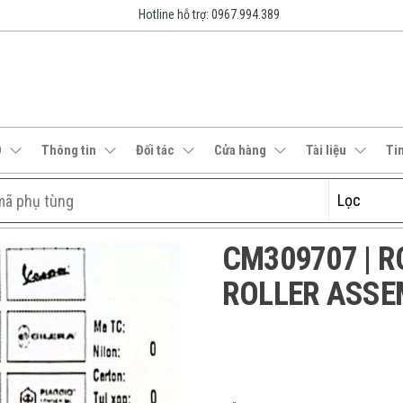
Hotline hỗ trợ: 0967.994.389
O
Thông tin
Đối tác
Cửa hàng
Tài liệu
Ti
CM309707 | R
ROLLER ASSE