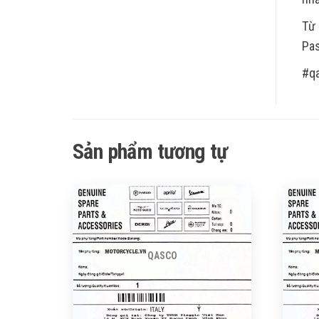
Từ 
Pas
#q
Sản phẩm tương tự
QASCO