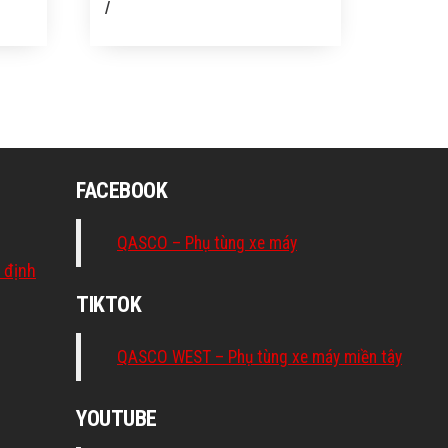
/
FACEBOOK
QASCO – Phụ tùng xe máy
 định
TIKTOK
QASCO WEST – Phụ tùng xe máy miền tây
YOUTUBE