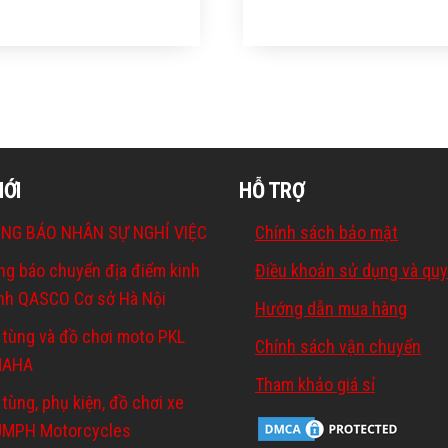
MỚI
HỖ TRỢ
NG BÁO NHÂN SỰ NGHỈ VIỆC
Chính sách bảo mật
ng báo chuyển địa điểm kinh
Điều khoản sử dụng và quy
nh QASCO Cơ sở Hà Nội
Hướng dẫn mua hàng
 tùng và đồ chơi moto PKL
Chính sách vận chuyển
MAHA
Tham khảo giá sỉ
tùng, phụ kiện, đồ chơi xe
UMPH Motorcycles