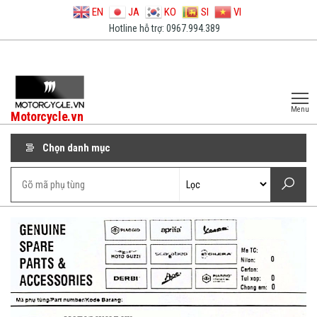
EN
JA
KO
SI
VI
Hotline hỗ trợ: 0967.994.389
Menu
Motorcycle.vn
Chọn danh mục