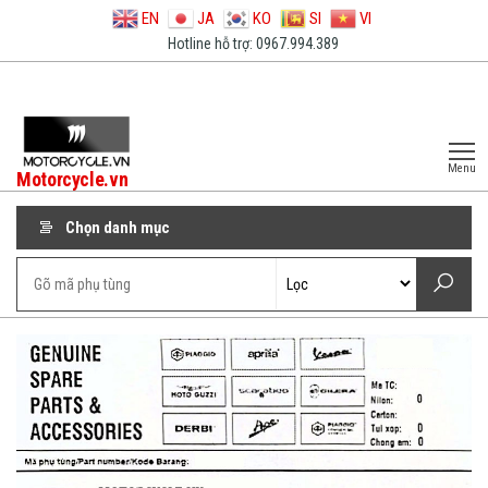
EN
JA
KO
SI
VI
Hotline hỗ trợ: 0967.994.389
Menu
Motorcycle.vn
Chọn danh mục