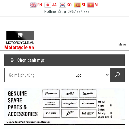
EN
JA
KO
SI
VI
Hotline hỗ trợ: 0967.994.389
Menu
Motorcycle.vn
Chọn danh mục