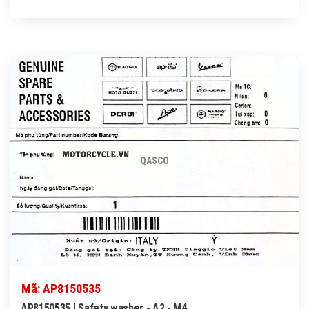
QASCO
Mã: AP8150535
AP8150535 | Safety washer - A2 - M4