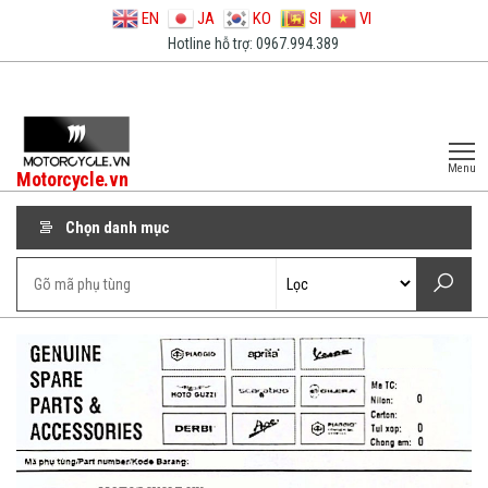
EN
JA
KO
SI
VI
Hotline hỗ trợ: 0967.994.389
Menu
Motorcycle.vn
Chọn danh mục