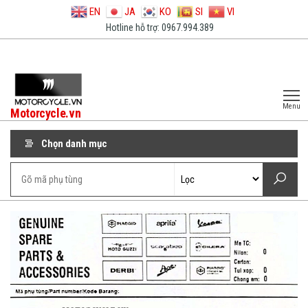
EN
JA
KO
SI
VI
Hotline hỗ trợ: 0967.994.389
Menu
Motorcycle.vn
Chọn danh mục