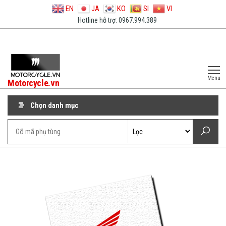
EN
JA
KO
SI
VI
Hotline hỗ trợ: 0967.994.389
Menu
Motorcycle.vn
Chọn danh mục