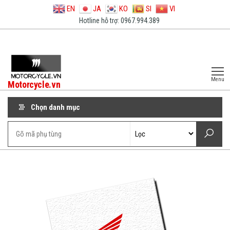
EN
JA
KO
SI
VI
Hotline hỗ trợ: 0967.994.389
Menu
Motorcycle.vn
Chọn danh mục