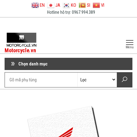
EN
JA
KO
SI
VI
Hotline hỗ trợ: 0967.994.389
Menu
Motorcycle.vn
Chọn danh mục