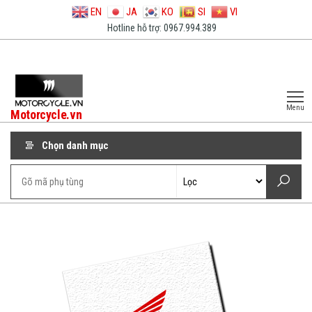
EN
JA
KO
SI
VI
Hotline hỗ trợ: 0967.994.389
Menu
Motorcycle.vn
Chọn danh mục