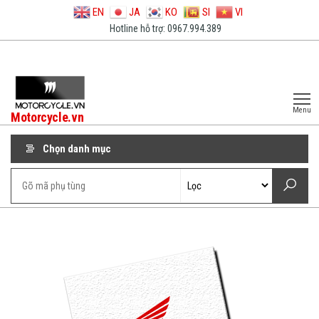
EN
JA
KO
SI
VI
Hotline hỗ trợ: 0967.994.389
Menu
Motorcycle.vn
Chọn danh mục