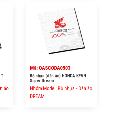
QASCO
Mã: QASCODA0503
GT-
Bộ nhựa (dàn áo) HONDA KFVN-
Super Dream
n áo
Nhóm Model: Bộ nhựa - Dàn áo
DREAM