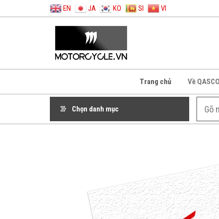
EN
JA
KO
SI
VI
Trang chủ
Về QASC
Chọn danh mục