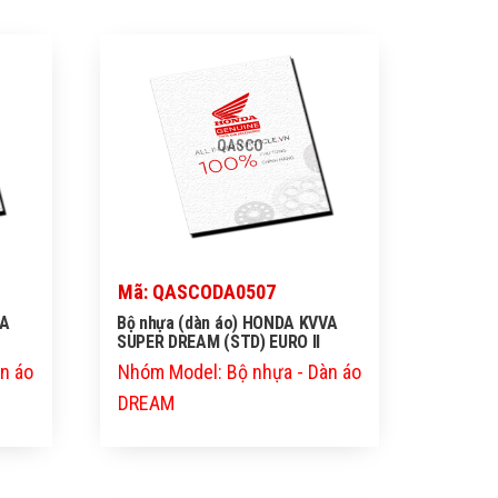
QASCO
Mã: QASCODA0507
VA
Bộ nhựa (dàn áo) HONDA KVVA
SUPER DREAM (STD) EURO II
n áo
Nhóm Model: Bộ nhựa - Dàn áo
DREAM