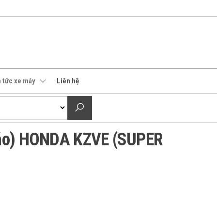
n tức xe máy
Liên hệ
 áo) HONDA KZVE (SUPER