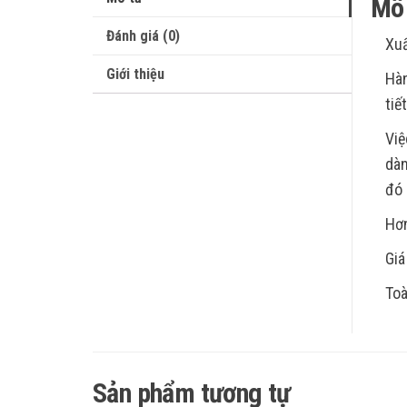
Mô 
Đánh giá (0)
Xu
Giới thiệu
Hàn
tiế
Việ
dàn
đó 
Hơn
Giá
Toà
Sản phẩm tương tự