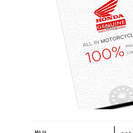
QASCO
Mô tả