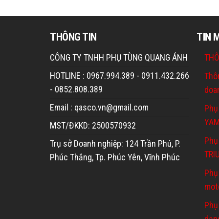
THÔNG TIN
TIN 
CÔNG TY TNHH PHỤ TÙNG QUANG ÁNH
THÔ
HOTLINE : 0967.994.389 - 0911.432.266
Thô
- 0852.808.389
doa
Email : qasco.vn@gmail.com
Phụ
YA
MST/ĐKKD: 2500570932
Phụ 
Trụ sở Doanh nghiệp: 124 Trần Phú, P.
TRI
Phúc Thắng, Tp. Phúc Yên, Vĩnh Phúc
Phụ
mot
Phụ
dạn