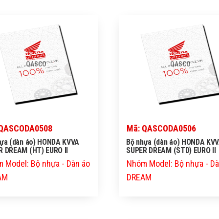
QASCO
QASCO
 QASCODA0508
Mã: QASCODA0506
hựa (dàn áo) HONDA KVVA
Bộ nhựa (dàn áo) HONDA KV
R DREAM (HT) EURO II
SUPER DREAM (STD) EURO II
 Model: Bộ nhựa - Dàn áo
Nhóm Model: Bộ nhựa - Dà
AM
DREAM