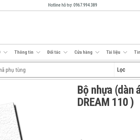
Hotline hỗ trợ: 0967.994.389
O
Thông tin
Đối tác
Cửa hàng
Tài liệu
Ti
Bộ nhựa (dàn
DREAM 110 )