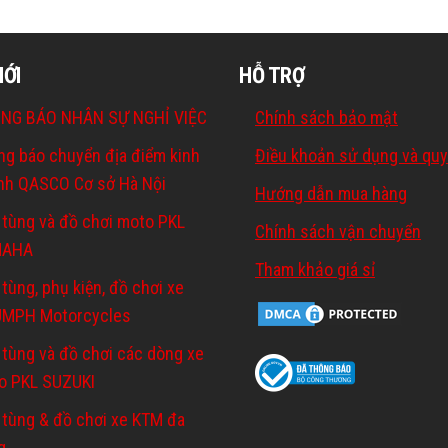
MỚI
HỖ TRỢ
NG BÁO NHÂN SỰ NGHỈ VIỆC
Chính sách bảo mật
ng báo chuyển địa điểm kinh
Điều khoản sử dụng và quy
nh QASCO Cơ sở Hà Nội
Hướng dẫn mua hàng
 tùng và đồ chơi moto PKL
Chính sách vận chuyển
MAHA
Tham khảo giá sỉ
tùng, phụ kiện, đồ chơi xe
UMPH Motorcycles
 tùng và đồ chơi các dòng xe
o PKL SUZUKI
 tùng & đồ chơi xe KTM đa
g