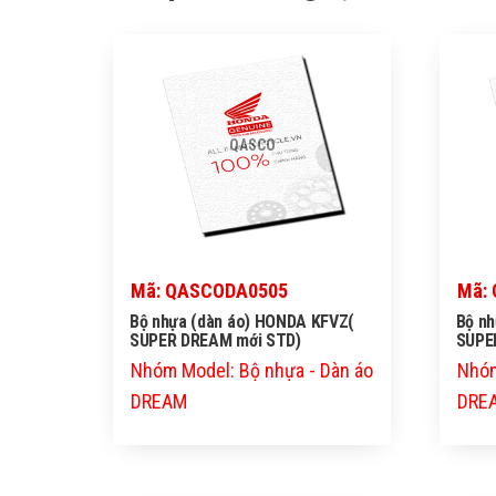
QASCO
Mã: QASCODA0505
Mã:
Bộ nhựa (dàn áo) HONDA KFVZ(
Bộ n
SUPER DREAM mới STD)
SUPE
Nhóm Model: Bộ nhựa - Dàn áo
Nhóm
DREAM
DRE