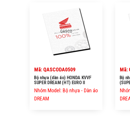
QASCO
Mã: QASCODA0509
Mã:
Bộ nhựa (dàn áo) HONDA KVVF
Bộ n
SUPER DREAM (HT) EURO II
(SUP
Nhóm Model: Bộ nhựa - Dàn áo
Nhóm
DREAM
DRE