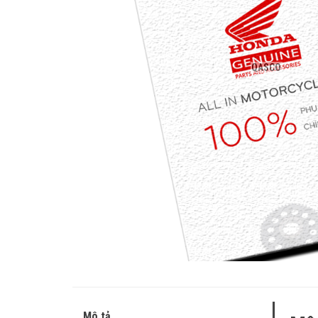
QASCO
Mô tả