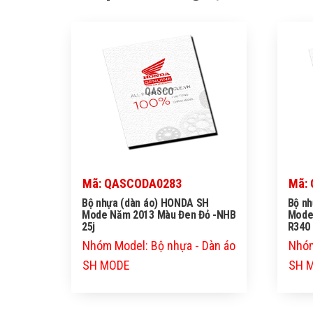
QASCO
Mã: QASCODA0283
Mã:
Bộ nhựa (dàn áo) HONDA SH
Bộ n
Mode Năm 2013 Màu Đen Đỏ -NHB
Mode
25j
R340
Nhóm Model: Bộ nhựa - Dàn áo
Nhóm
SH MODE
SH 