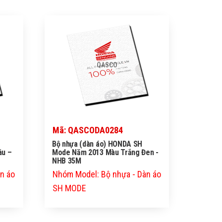
QASCO
Mã: QASCODA0284
Bộ nhựa (dàn áo) HONDA SH
âu –
Mode Năm 2013 Màu Trắng Đen -
NHB 35M
n áo
Nhóm Model: Bộ nhựa - Dàn áo
SH MODE