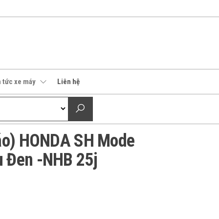
n tức xe máy
Liên hệ
 áo) HONDA SH Mode
 Đen -NHB 25j