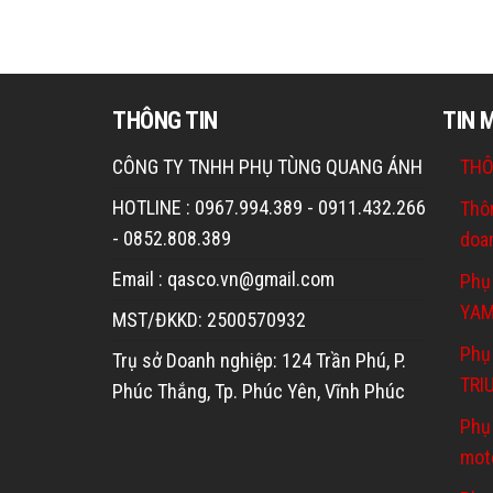
THÔNG TIN
TIN 
CÔNG TY TNHH PHỤ TÙNG QUANG ÁNH
THÔ
HOTLINE : 0967.994.389 - 0911.432.266
Thô
- 0852.808.389
doa
Email : qasco.vn@gmail.com
Phụ
YA
MST/ĐKKD: 2500570932
Phụ 
Trụ sở Doanh nghiệp: 124 Trần Phú, P.
TRI
Phúc Thắng, Tp. Phúc Yên, Vĩnh Phúc
Phụ
mot