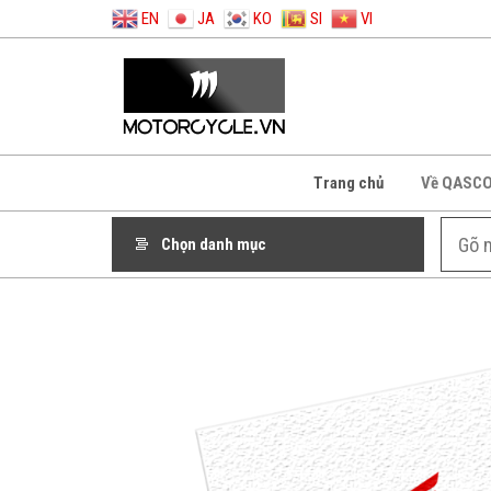
EN
JA
KO
SI
VI
Trang chủ
Về QASC
Chọn danh mục