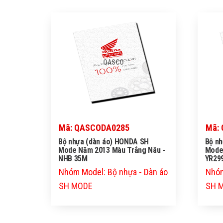
QASCO
Mã: QASCODA0285
Mã:
Bộ nhựa (dàn áo) HONDA SH
Bộ n
Mode Năm 2013 Màu Trắng Nâu -
Mode
NHB 35M
YR29
Nhóm Model: Bộ nhựa - Dàn áo
Nhóm
SH MODE
SH 