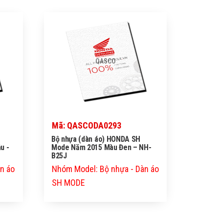
QASCO
Mã: QASCODA0293
Bộ nhựa (dàn áo) HONDA SH
u -
Mode Năm 2015 Màu Đen – NH-
B25J
n áo
Nhóm Model: Bộ nhựa - Dàn áo
SH MODE