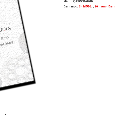
Mã:
QASCODA0282
Danh mục:
SH MODE
, ,
Bộ nhựa - Dàn 