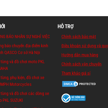
MỚI
HỖ TRỢ
NG BÁO NHÂN SỰ NGHỈ VIỆC
Chính sách bảo mật
ng báo chuyển địa điểm kinh
Điều khoản sử dụng và quy
nh QASCO Cơ sở Hà Nội
Hướng dẫn mua hàng
 tùng và đồ chơi moto PKL
Chính sách vận chuyển
MAHA
Tham khảo giá sỉ
tùng, phụ kiện, đồ chơi xe
UMPH Motorcycles
 tùng và đồ chơi các dòng xe
o PKL SUZUKI