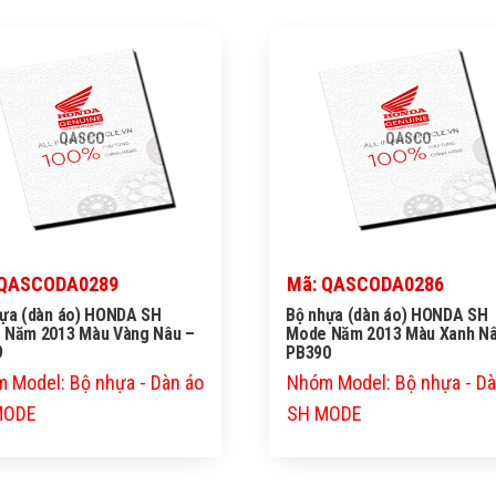
QASCO
QASCO
 QASCODA0289
Mã: QASCODA0286
hựa (dàn áo) HONDA SH
Bộ nhựa (dàn áo) HONDA SH
 Năm 2013 Màu Vàng Nâu –
Mode Năm 2013 Màu Xanh Nâ
9
PB390
 Model: Bộ nhựa - Dàn áo
Nhóm Model: Bộ nhựa - Dà
MODE
SH MODE