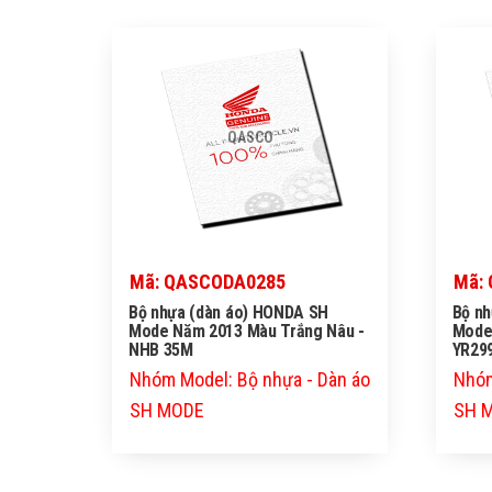
QASCO
Mã: QASCODA0285
Mã:
Bộ nhựa (dàn áo) HONDA SH
Bộ n
Mode Năm 2013 Màu Trắng Nâu -
Mode
NHB 35M
YR29
Nhóm Model: Bộ nhựa - Dàn áo
Nhóm
SH MODE
SH 