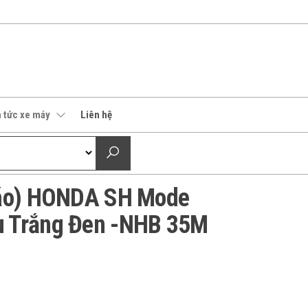
n tức xe máy
Liên hệ
 áo) HONDA SH Mode
 Trắng Đen -NHB 35M