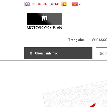
EN
JA
KO
SI
VI
Trang chủ
Về QASC
Chọn danh mục