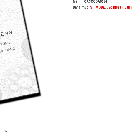
Mã:
QASCODA0284
Danh mục:
SH MODE
, ,
Bộ nhựa - Dàn 