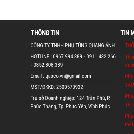
THÔNG TIN
TIN 
CÔNG TY TNHH PHỤ TÙNG QUANG ÁNH
THÔ
HOTLINE : 0967.994.389 - 0911.432.266
Thô
- 0852.808.389
doa
Email : qasco.vn@gmail.com
Phụ
YA
MST/ĐKKD: 2500570932
Phụ 
Trụ sở Doanh nghiệp: 124 Trần Phú, P.
TRI
Phúc Thắng, Tp. Phúc Yên, Vĩnh Phúc
Phụ
mot