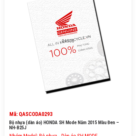
QASCO
Mã: QASCODA0293
Bộ nhựa (dàn áo) HONDA SH Mode Năm 2015 Màu Đen –
NH-B25J
Nhóm Model: Bộ nhựa - Dàn áo SH MODE