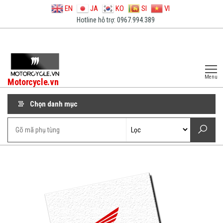
EN
JA
KO
SI
VI
Hotline hỗ trợ: 0967.994.389
Menu
Motorcycle.vn
Chọn danh mục