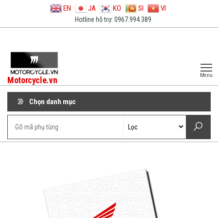
EN
JA
KO
SI
VI
Hotline hỗ trợ: 0967.994.389
Menu
Motorcycle.vn
Chọn danh mục