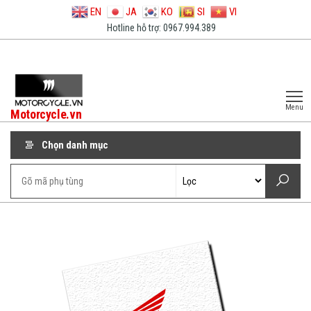
EN
JA
KO
SI
VI
Hotline hỗ trợ: 0967.994.389
Menu
Motorcycle.vn
Chọn danh mục