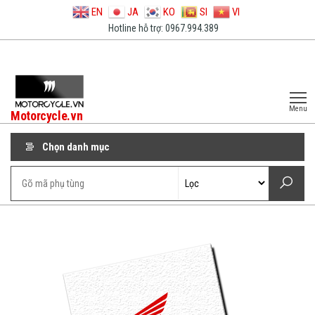
EN
JA
KO
SI
VI
Hotline hỗ trợ: 0967.994.389
Menu
Motorcycle.vn
Chọn danh mục