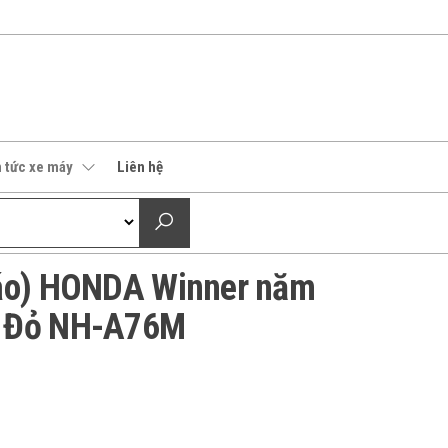
n tức xe máy
Liên hệ
 áo) HONDA Winner năm
n Đỏ NH-A76M