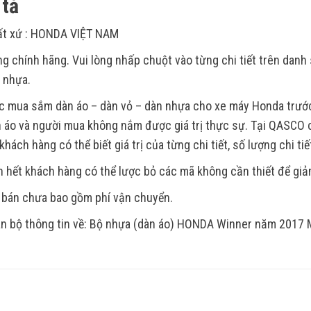
tả
ất xứ : HONDA VIỆT NAM
g chính hãng. Vui lòng nhấp chuột vào từng chi tiết trên dan
t nhựa.
c mua sắm dàn áo – dàn vỏ – dàn nhựa cho xe máy Honda trước 
 áo và người mua không nắm được giá trị thực sự. Tại QASCO c
khách hàng có thể biết giá trị của từng chi tiết, số lượng chi tiế
 hết khách hàng có thể lược bỏ các mã không cần thiết để giảm
 bán chưa bao gồm phí vận chuyển.
n bộ thông tin về: Bộ nhựa (dàn áo) HONDA Winner năm 201