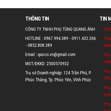
THÔNG TIN
TIN 
CÔNG TY TNHH PHỤ TÙNG QUANG ÁNH
THÔ
HOTLINE : 0967.994.389 - 0911.432.266
Thô
- 0852.808.389
doa
Email : qasco.vn@gmail.com
Phụ
YA
MST/ĐKKD: 2500570932
Phụ 
Trụ sở Doanh nghiệp: 124 Trần Phú, P.
TRI
Phúc Thắng, Tp. Phúc Yên, Vĩnh Phúc
Phụ
mot
Phụ
dạn