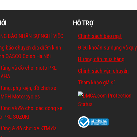
MỚI
HỖ TRỢ
NG BÁO NHÂN SỰ NGHỈ VIỆC
Chính sách bảo mật
ng báo chuyển địa điểm kinh
Điều khoản sử dụng và quy
nh QASCO Cơ sở Hà Nội
Hướng dẫn mua hàng
 tùng và đồ chơi moto PKL
Chính sách vận chuyển
MAHA
Tham khảo giá sỉ
tùng, phụ kiện, đồ chơi xe
UMPH Motorcycles
 tùng và đồ chơi các dòng xe
o PKL SUZUKI
 tùng & đồ chơi xe KTM đa
g