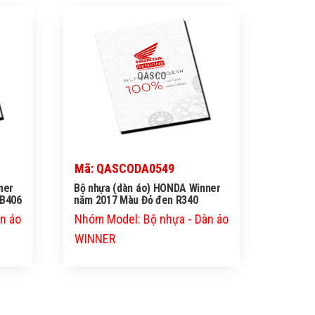
QASCO
Mã: QASCODA0549
ner
Bộ nhựa (dàn áo) HONDA Winner
PB406
năm 2017 Màu Đỏ đen R340
n áo
Nhóm Model: Bộ nhựa - Dàn áo
WINNER