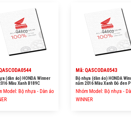
QASCO
QASCO
 QASCODA0544
Mã: QASCODA0543
ựa (dàn áo) HONDA Winner
Bộ nhựa (dàn áo) HONDA Win
2016 Màu Xanh B189C
năm 2016 Màu Xanh Đỏ đen 
 Model: Bộ nhựa - Dàn áo
Nhóm Model: Bộ nhựa - Dà
NER
WINNER