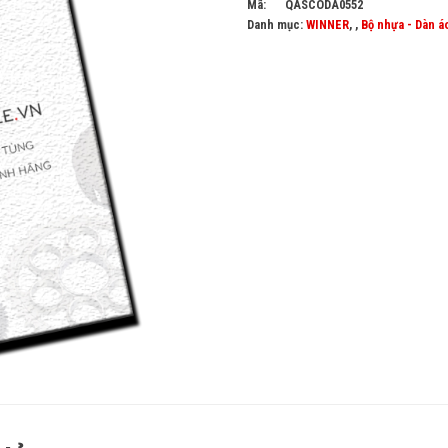
Mã:
QASCODA0552
Danh mục:
WINNER
, ,
Bộ nhựa - Dàn á