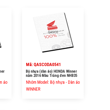
QASCO
Mã: QASCODA0541
ner
Bộ nhựa (dàn áo) HONDA Winner
năm 2016 Màu Trắng đen NHB35
n áo
Nhóm Model: Bộ nhựa - Dàn áo
WINNER