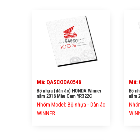
QASCO
Mã: QASCODA0546
Mã:
Bộ nhựa (dàn áo) HONDA Winner
Bộ nh
năm 2016 Màu Cam YR322C
năm 
Nhóm Model: Bộ nhựa - Dàn áo
Nhóm
WINNER
WIN