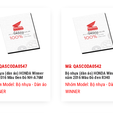
QASCO
QASCO
 QASCODA0547
Mã: QASCODA0542
ựa (dàn áo) HONDA Winner
Bộ nhựa (dàn áo) HONDA Win
2016 Màu Đen Đỏ NH-A76M
năm 2016 Màu Đỏ đen R340
 Model: Bộ nhựa - Dàn áo
Nhóm Model: Bộ nhựa - Dà
NER
WINNER