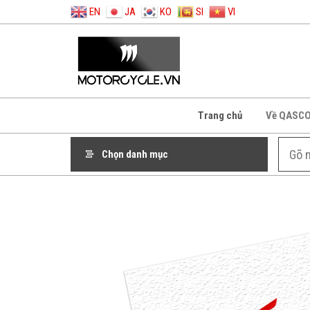
EN
JA
KO
SI
VI
Trang chủ
Về QASC
Chọn danh mục