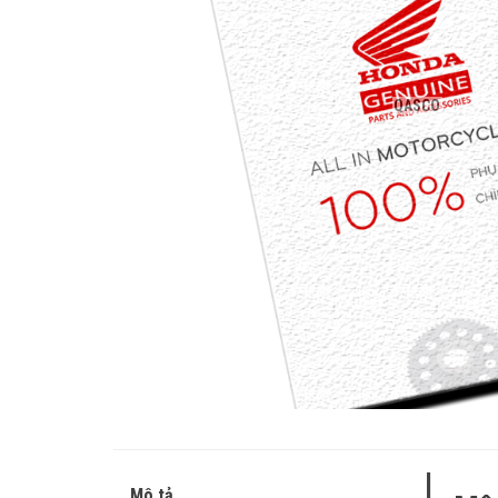
QASCO
Mô tả