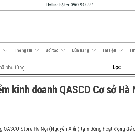
Hotline hỗ trợ: 0967.994.389
O
Thông tin
Đối tác
Cửa hàng
Tài liệu
Ti
iểm kinh doanh QASCO Cơ sở Hà 
 QASCO Store Hà Nội (Nguyễn Xiển) tạm dừng hoạt động để c