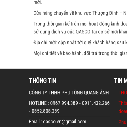
mới.
Cửa hàng chuyển về khu vực Thượng Đình – Ng
Trong thời gian kể trên mọi hoạt động kinh 
sử dụng dịch vụ của QASCO tại cơ sở mới kha
Địa chỉ mới: cập nhật tới quý khách hàng sau k
Mọi chi tiết về bảo hành, đổi trả trong thời g
THÔNG TIN
TIN 
CÔNG TY TNHH PHỤ TÙNG QUANG ÁNH
THÔ
HOTLINE : 0967.994.389 - 0911.432.266
Thô
- 0852.808.389
doa
Email : qasco.vn@gmail.com
Phụ