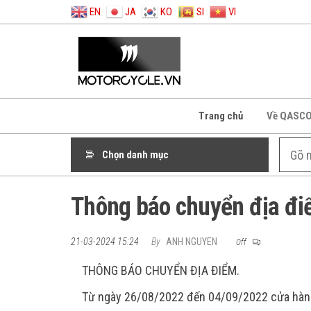
EN
JA
KO
SI
VI
Trang chủ
Về QASC
Chọn danh mục
Thông báo chuyển địa đ
21-03-2024 15:24
By
ANH NGUYEN
Off
THÔNG BÁO CHUYỂN ĐỊA ĐIỂM.
Từ ngày 26/08/2022 đến 04/09/2022 cửa hàng