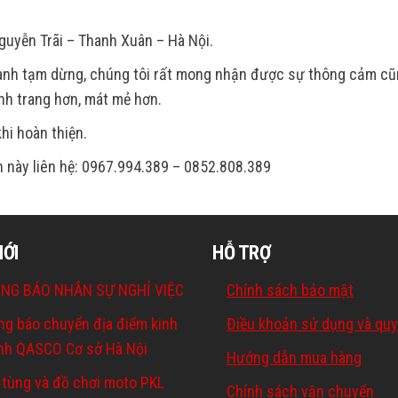
uyễn Trãi – Thanh Xuân – Hà Nội.
doanh tạm dừng, chúng tôi rất mong nhận được sự thông cảm cũ
nh trang hơn, mát mẻ hơn.
hi hoàn thiện.
ian này liên hệ: 0967.994.389 – 0852.808.389
MỚI
HỖ TRỢ
NG BÁO NHÂN SỰ NGHỈ VIỆC
Chính sách bảo mật
ng báo chuyển địa điểm kinh
Điều khoản sử dụng và quy
nh QASCO Cơ sở Hà Nội
Hướng dẫn mua hàng
 tùng và đồ chơi moto PKL
Chính sách vận chuyển