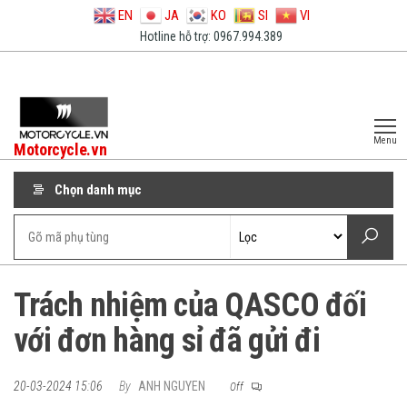
EN
JA
KO
SI
VI
Hotline hỗ trợ: 0967.994.389
Menu
Motorcycle.vn
Chọn danh mục
Trách nhiệm của QASCO đối
với đơn hàng sỉ đã gửi đi
20-03-2024 15:06
By
ANH NGUYEN
Off